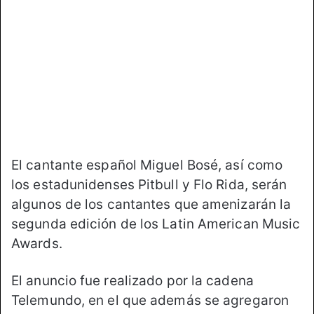
o
e
n
m
X
a
i
l
El cantante español Miguel Bosé, así como
los estadunidenses Pitbull y Flo Rida, serán
algunos de los cantantes que amenizarán la
segunda edición de los Latin American Music
Awards.
El anuncio fue realizado por la cadena
Telemundo, en el que además se agregaron