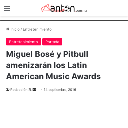
Menú
Inicio
/
Entretenimiento
Entretenimiento
Portada
Miguel Bosé y Pitbull
amenizarán los Latin
American Music Awards
Redacción
F
S
14 septiembre, 2016
o
e
l
n
l
d
o
a
w
n