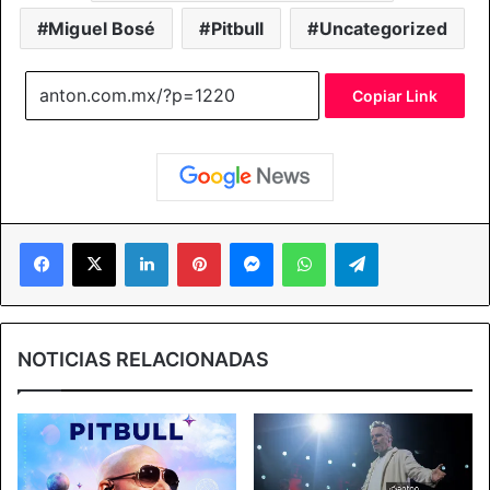
Miguel Bosé
Pitbull
Uncategorized
Copiar Link
Facebook
X
LinkedIn
Pinterest
Messenger
WhatsApp
Telegram
NOTICIAS RELACIONADAS