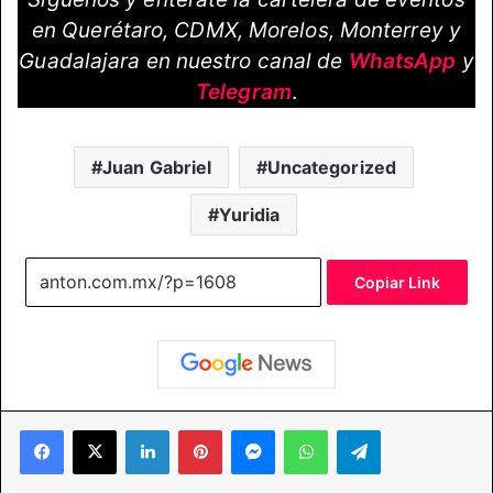
en Querétaro, CDMX, Morelos, Monterrey y
Guadalajara en nuestro canal de
WhatsApp
y
Telegram
.
Juan Gabriel
Uncategorized
Yuridia
Copiar Link
Facebook
X
LinkedIn
Pinterest
Messenger
WhatsApp
Telegram