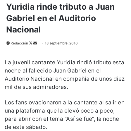
Yuridia rinde tributo a Juan
Gabriel en el Auditorio
Nacional
Redacción
F
S
18 septiembre, 2016
o
e
l
n
La juvenil cantante Yuridia rindió tributo esta
l
d
noche al fallecido Juan Gabriel en el
o
a
Auditorio Nacional en compañía de unos diez
w
n
o
e
mil de sus admiradores.
n
m
X
a
Los fans ovacionaron a la cantante al salir en
i
una plataforma que la elevó poco a poco,
l
para abrir con el tema “Así se fue”, la noche
de este sábado.