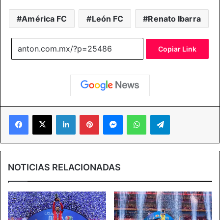
América FC
León FC
Renato Ibarra
Copiar Link
Facebook
X
LinkedIn
Pinterest
Messenger
WhatsApp
Telegram
NOTICIAS RELACIONADAS