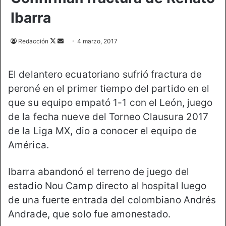
Ibarra
Redacción
F
S
4 marzo, 2017
o
e
l
n
El delantero ecuatoriano sufrió fractura de
l
d
peroné en el primer tiempo del partido en el
o
a
que su equipo empató 1-1 con el León, juego
w
n
o
e
de la fecha nueve del Torneo Clausura 2017
n
m
de la Liga MX, dio a conocer el equipo de
X
a
América.
i
l
Ibarra abandonó el terreno de juego del
estadio Nou Camp directo al hospital luego
de una fuerte entrada del colombiano Andrés
Andrade, que solo fue amonestado.