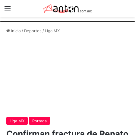
Menú
Inicio
/
Deportes
/
Liga MX
Liga MX
Portada
Confirman fractura de Renato