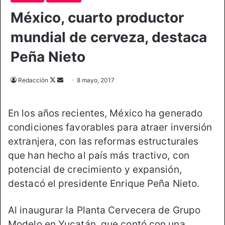
México, cuarto productor
mundial de cerveza, destaca
Peña Nieto
Redacción
F
S
8 mayo, 2017
o
e
l
n
En los años recientes, México ha generado
l
d
condiciones favorables para atraer inversión
o
a
extranjera, con las reformas estructurales
w
n
o
e
que han hecho al país más tractivo, con
n
m
potencial de crecimiento y expansión,
X
a
destacó el presidente Enrique Peña Nieto.
i
l
Al inaugurar la Planta Cervecera de Grupo
Modelo en Yucatán, que contó con una