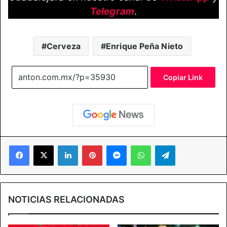
Telegram
.
Cerveza
Enrique Peña Nieto
Copiar Link
Facebook
X
LinkedIn
Pinterest
Messenger
WhatsApp
Telegram
NOTICIAS RELACIONADAS