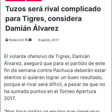
Tuzos será rival complicado
para Tigres, considera
Damián Álvarez
Redacción
F
S
9 agosto, 2017
o
e
l
n
El volante ofensivo de Tigres, Damián
l
d
Álvarez, aseguró que para el partido de este
o
a
fin de semana contra Pachuca deberán estar
w
n
o
e
atentos si quieren lograr un buen resultado,
n
m
porque el rival será difícil, a pesar de que no
X
a
ha sumado puntos en el Torneo Apertura
i
2017.
l
“Nos toca visitar un equipo que viene muy