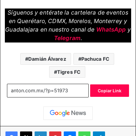
Síguenos y entérate la cartelera de eventos
en Querétaro, CDMX, Morelos, Monterrey y
Guadalajara en nuestro canal de
WhatsApp
y
Telegram
.
Damián Álvarez
Pachuca FC
Tigres FC
Copiar Link
Facebook
X
LinkedIn
Pinterest
Messenger
WhatsApp
Telegram