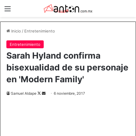
Menú
Inicio
/
Entretenimiento
Entretenimiento
Sarah Hyland confirma
bisexualidad de su personaje
en 'Modern Family'
Samuel Aldape
F
S
6 noviembre, 2017
o
e
l
n
l
d
o
a
w
n