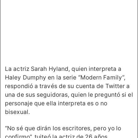
o
e
n
m
X
a
i
l
La actriz Sarah Hyland, quien interpreta a
Haley Dumphy en la serie “Modern Family”,
respondió a través de su cuenta de Twitter a
una de sus seguidoras, quien le preguntó si el
personaje que ella interpreta es o no
bisexual.
“No sé que dirán los escritores, pero yo lo
confirmo”, tuiteó la actriz de 26 años.