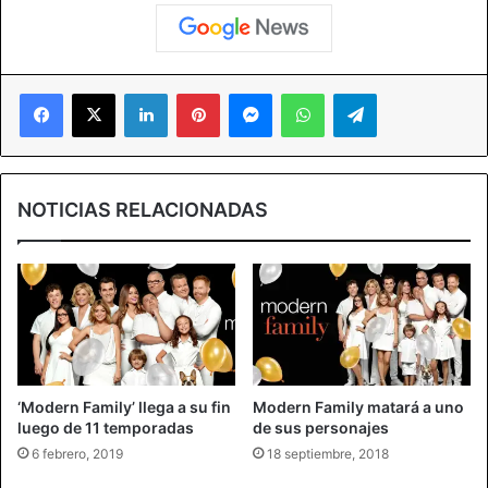
Facebook
X
LinkedIn
Pinterest
Messenger
WhatsApp
Telegram
NOTICIAS RELACIONADAS
‘Modern Family’ llega a su fin
Modern Family matará a uno
luego de 11 temporadas
de sus personajes
6 febrero, 2019
18 septiembre, 2018