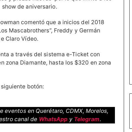
 show de aniversario.
showman comentó que a inicios del 2018
a “Los Mascabrothers”, Freddy y Germán
e Claro Vídeo.
enta a través del sistema e-Ticket con
en zona Diamante, hasta los $320 en zona
 siguiente botón:
 de eventos en Querétaro, CDMX, Morelos,
estro canal de
WhatsApp
y
Telegram
.