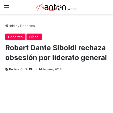
Menú
Inicio
/
Deportes
Deportes
Fútbol
Robert Dante Siboldi rechaza
obsesión por liderato general
Redacción
F
S
14 febrero, 2018
o
e
l
n
l
d
o
a
w
n
o
e
n
m