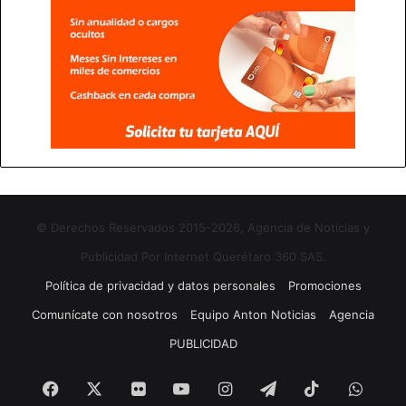
© Derechos Reservados 2015-2026, Agencia de Noticias y
Publicidad Por Internet Querétaro 360 SAS.
Política de privacidad y datos personales
Promociones
Comunícate con nosotros
Equipo Anton Noticias
Agencia
PUBLICIDAD
Facebook
X
Flickr
YouTube
Instagram
Telegram
TikTok
What