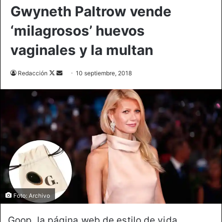
Gwyneth Paltrow vende
‘milagrosos’ huevos
vaginales y la multan
Follow
Send
Redacción
10 septiembre, 2018
on
an
X
email
Foto: Archivo
Goop, la página web de estilo de vida