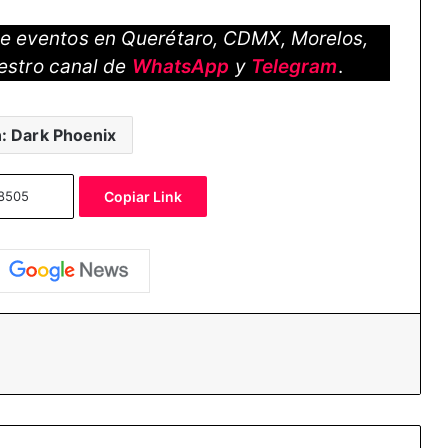
 de eventos en Querétaro, CDMX, Morelos,
estro canal de
WhatsApp
y
Telegram
.
: Dark Phoenix
Copiar Link
essenger