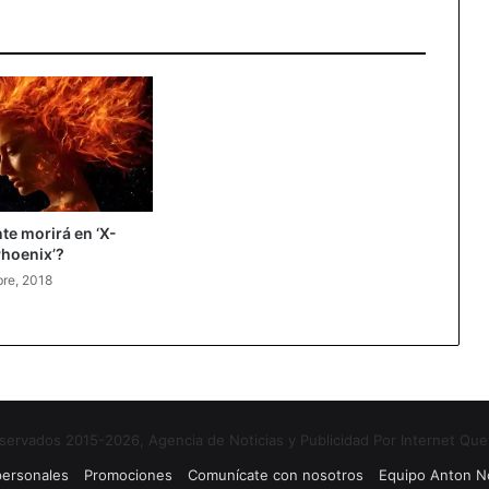
e morirá en ‘X-
Phoenix’?
re, 2018
ervados 2015-2026, Agencia de Noticias y Publicidad Por Internet Que
 personales
Promociones
Comunícate con nosotros
Equipo Anton No