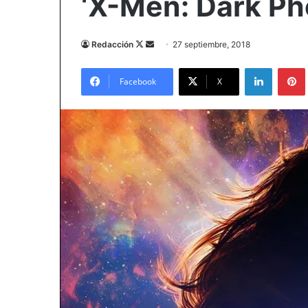
‘X-Men: Dark Ph
Follow
Send
Redacción
27 septiembre, 2018
on
an
LinkedIn
X
email
Facebook
X