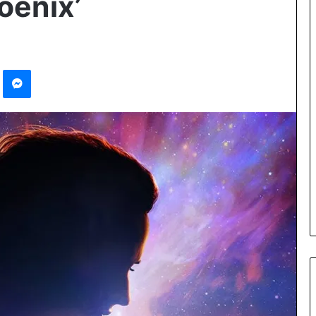
oenix’
Pinterest
Messenger