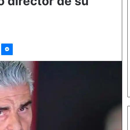
 director de su
Pinterest
Messenger