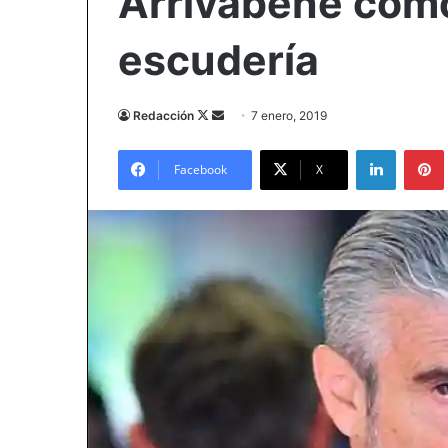
Arrivabene como
escudería
Follow
Send
Redacción
7 enero, 2019
on
an
LinkedIn
X
email
Facebook
X