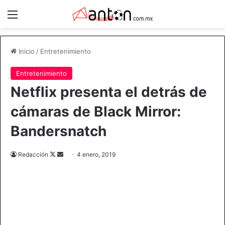
Menú
Inicio
/
Entretenimiento
Entretenimiento
Netflix presenta el detrás de
cámaras de Black Mirror:
Bandersnatch
Follow
Send
Redacción
4 enero, 2019
on
an
X
email