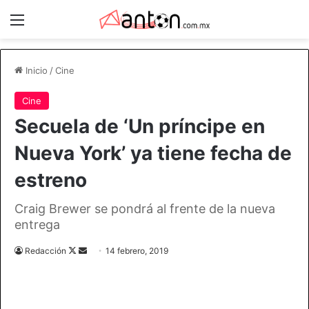
Menú
Inicio
/
Cine
Cine
Secuela de ‘Un príncipe en
Nueva York’ ya tiene fecha de
estreno
Craig Brewer se pondrá al frente de la nueva
entrega
Follow
Send
Redacción
14 febrero, 2019
on
an
X
email