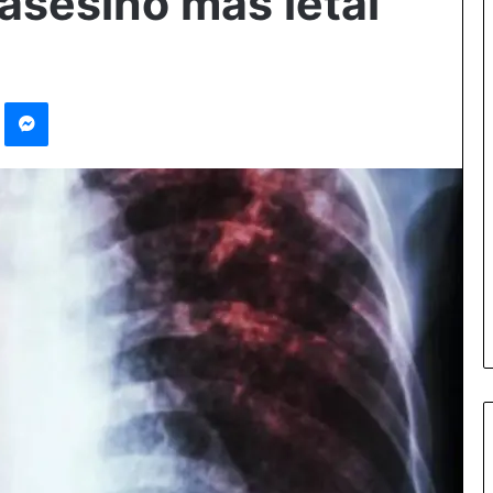
 asesino más letal
Pinterest
Messenger