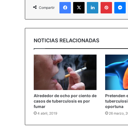
Facebook
X
LinkedIn
Pinterest
M
Compartir
NOTICIAS RELACIONADAS
Alrededor de ocho por ciento de
Pretenden e
casos de tuberculosis es por
tuberculosi
fumar
oportuna
4 abril, 2019
26 marzo, 