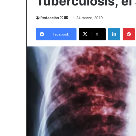
Tuberculosis, el
Follow
Send
Redacción
24 marzo, 2019
on
an
LinkedIn
X
email
Facebook
X