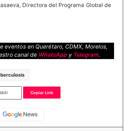
Kasaeva, Directora del Programa Global de
 de eventos en Querétaro, CDMX, Morelos,
estro canal de
WhatsApp
y
Telegram
.
berculosis
Copiar Link