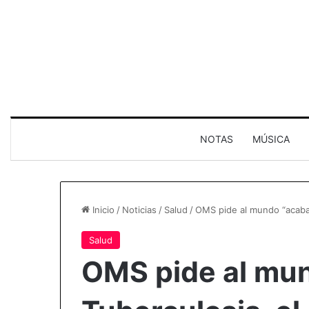
NOTAS
MÚSICA
Inicio
/
Noticias
/
Salud
/
OMS pide al mundo “acabar”
Salud
OMS pide al mun