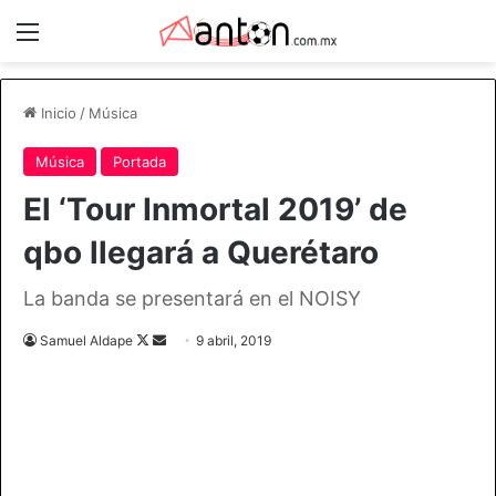
Menú
Inicio
/
Música
Música
Portada
El ‘Tour Inmortal 2019’ de
qbo llegará a Querétaro
La banda se presentará en el NOISY
Follow
Send
Samuel Aldape
9 abril, 2019
on
an
X
email