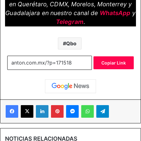
en Querétaro, CDMX, Morelos, Monterrey y
Guadalajara en nuestro canal de
WhatsApp
y
Telegram
.
Qbo
Copiar Link
Facebook
X
LinkedIn
Pinterest
Messenger
WhatsApp
Telegram
NOTICIAS RELACIONADAS