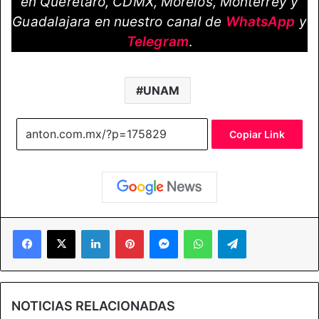
en Querétaro, CDMX, Morelos, Monterrey y
Guadalajara en nuestro canal de
WhatsApp
y
Telegram
.
UNAM
Copiar Link
Facebook
X
LinkedIn
Pinterest
Messenger
WhatsApp
Telegram
NOTICIAS RELACIONADAS