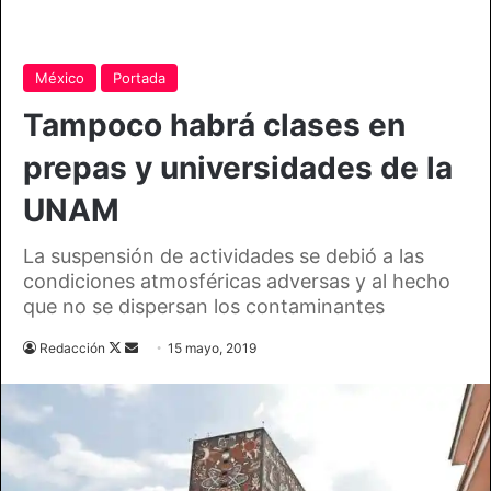
México
Portada
Tampoco habrá clases en
prepas y universidades de la
UNAM
La suspensión de actividades se debió a las
condiciones atmosféricas adversas y al hecho
que no se dispersan los contaminantes
Follow
Send
Redacción
15 mayo, 2019
on
an
X
email