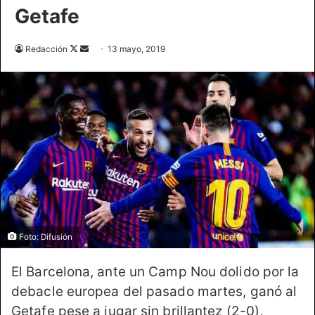
Getafe
Follow
Send
Redacción
13 mayo, 2019
on
an
X
email
Foto: Difusión
El Barcelona, ante un Camp Nou dolido por la
debacle europea del pasado martes, ganó al
Getafe pese a jugar sin brillantez (2-0),