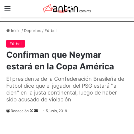
Menú
Inicio
/
Deportes
/
Fútbol
Fútbol
Confirman que Neymar
estará en la Copa América
El presidente de la Confederación Brasileña de
Futbol dice que el jugador del PSG estará ''al
cien'' en la justa continental, luego de haber
sido acusado de violación
Follow
Send
Redacción
5 junio, 2019
on
an
X
email