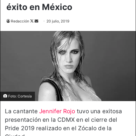
éxito en México
Follow
Send
Redacción
20 julio, 2019
on
an
X
email
Foto: Cortesía
La cantante
Jennifer Rojo
tuvo una exitosa
presentación en la CDMX en el cierre del
Pride 2019 realizado en el Zócalo de la