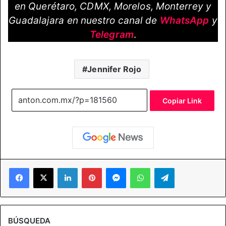
en Querétaro, CDMX, Morelos, Monterrey y
Guadalajara en nuestro canal de
WhatsApp
y
Telegram
.
Jennifer Rojo
Copiar Link
Facebook
X
LinkedIn
Pinterest
Messenger
WhatsApp
Telegram
BÚSQUEDA