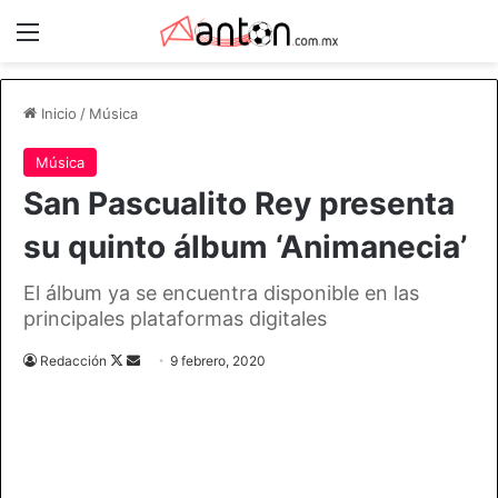
Menú
Inicio
/
Música
Música
San Pascualito Rey presenta
su quinto álbum ‘Animanecia’
El álbum ya se encuentra disponible en las
principales plataformas digitales
Follow
Send
Redacción
9 febrero, 2020
on
an
X
email