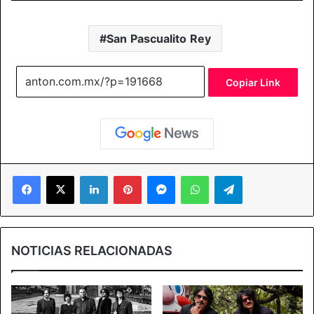
San Pascualito Rey
Copiar Link
Facebook
X
LinkedIn
Pinterest
Messenger
WhatsApp
Telegram
NOTICIAS RELACIONADAS