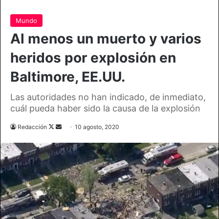
Mundo
Al menos un muerto y varios
heridos por explosión en
Baltimore, EE.UU.
Las autoridades no han indicado, de inmediato,
cuál pueda haber sido la causa de la explosión
Follow
Send
Redacción
10 agosto, 2020
on
an
X
email