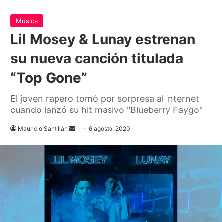
Música
Lil Mosey & Lunay estrenan
su nueva canción titulada
“Top Gone”
El joven rapero tomó por sorpresa al internet
cuando lanzó su hit masivo "Blueberry Faygo"
Send
Mauricio Santillán
6 agosto, 2020
an
email