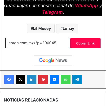
Guadalajara en nuestro canal de
WhatsApp
y
Telegram
.
Lil Mosey
Lunay
Copiar Link
Facebook
X
LinkedIn
Pinterest
Messenger
WhatsApp
Telegram
NOTICIAS RELACIONADAS