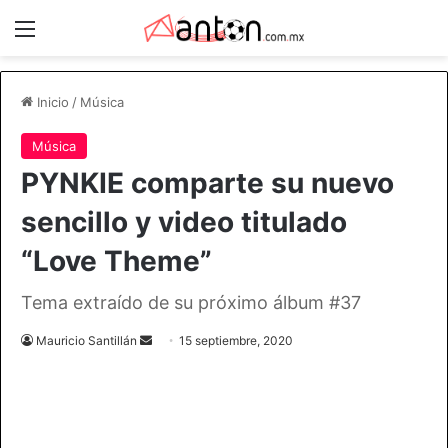
Menú
Inicio
/
Música
Música
PYNKIE comparte su nuevo
sencillo y video titulado
“Love Theme”
Tema extraído de su próximo álbum #37
Send
Mauricio Santillán
15 septiembre, 2020
an
email