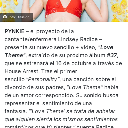
Foto: Difusión.
PYNKIE
– el proyecto de la
cantante/enfermera Lindsey Radice –
presenta su nuevo sencillo + video,
“Love
Theme”
, extraído de su próximo álbum
#37
,
que se estrenará el 16 de octubre a través de
House Arrest. Tras el primer
sencillo
“Personality”
, una canción sobre el
divorcio de sus padres,
“Love Theme”
habla
de un amor correspondido. Su sonido busca
representar el sentimiento de una
fantasía.
“‘Love Theme’ se trata de anhelar
que alguien sienta los mismos sentimientos
románticos que tú sientes,”
cuenta Radice.