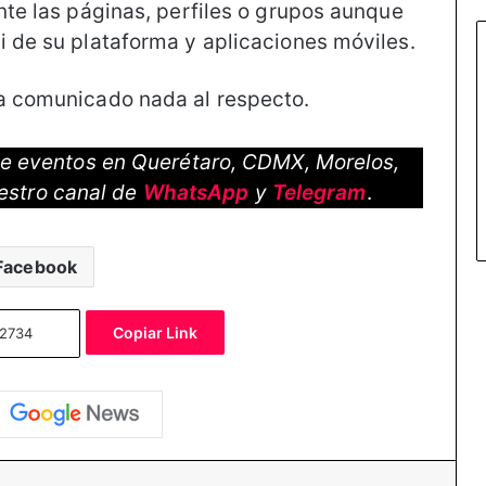
nte las páginas, perfiles o grupos aunque
i de su plataforma y aplicaciones móviles.
ha comunicado nada al respecto.
 de eventos en Querétaro, CDMX, Morelos,
estro canal de
WhatsApp
y
Telegram
.
Facebook
Copiar Link
essenger