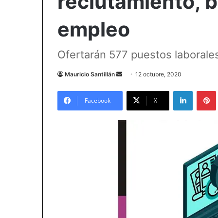
reclutamiento, b
empleo
Ofertarán 577 puestos laborales
Send
Mauricio Santillán
12 octubre, 2020
an
LinkedIn
email
Facebook
X