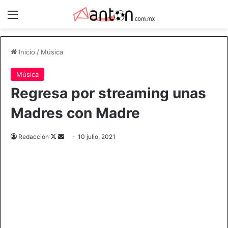
Menú
Inicio
/
Música
Música
Regresa por streaming unas
Madres con Madre
Follow
Send
Redacción
10 julio, 2021
on
an
X
email