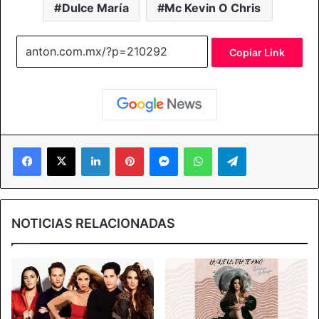
Dulce María
Mc Kevin O Chris
Copiar Link
Facebook
X
LinkedIn
Pinterest
Messenger
WhatsApp
Telegram
NOTICIAS RELACIONADAS