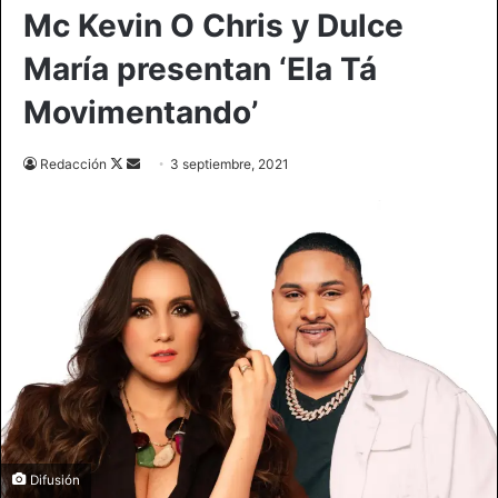
Mc Kevin O Chris y Dulce
María presentan ‘Ela Tá
Movimentando’
Follow
Send
Redacción
3 septiembre, 2021
on
an
X
email
Difusión