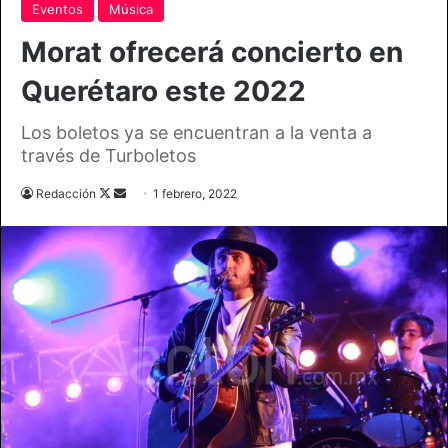
Eventos
Música
Morat ofrecerá concierto en
Querétaro este 2022
Los boletos ya se encuentran a la venta a
través de Turboletos
Follow
Send
Redacción
1 febrero, 2022
on
an
X
email