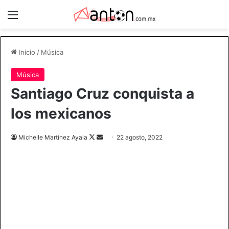
Menú
Inicio
/
Música
Música
Santiago Cruz conquista a
los mexicanos
Follow
Send
Michelle Martínez Ayala
22 agosto, 2022
on
an
X
email