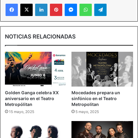
Facebook
X
LinkedIn
Pinterest
Messenger
WhatsApp
Telegram
NOTICIAS RELACIONADAS
Golden Ganga celebra XX
Mocedades prepara un
aniversario en el Teatro
sinfónico en el Teatro
Metropólitan
Metropolitan
15 mayo, 2025
5 mayo, 2025