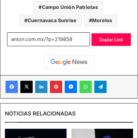
Campo Unión Patriotas
Cuernavaca Sunrise
Morelos
Copiar Link
Facebook
X
LinkedIn
Pinterest
Messenger
WhatsApp
Telegram
NOTICIAS RELACIONADAS