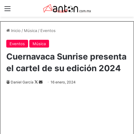
Menú
Inicio
/
Música
/
Eventos
Eventos
Música
Cuernavaca Sunrise presenta
el cartel de su edición 2024
Follow
Send
Daniel García
16 enero, 2024
on
an
X
email