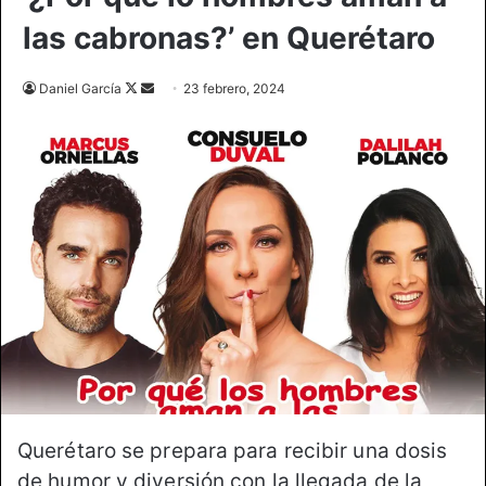
las cabronas?’ en Querétaro
Follow
Send
Daniel García
23 febrero, 2024
on
an
X
email
Querétaro se prepara para recibir una dosis
de humor y diversión con la llegada de la