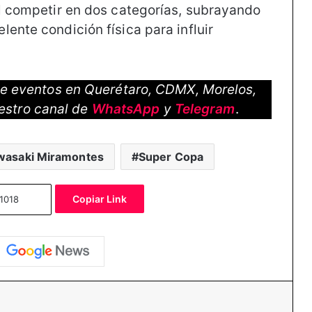
al competir en dos categorías, subrayando
ente condición física para influir
 de eventos en Querétaro, CDMX, Morelos,
estro canal de
WhatsApp
y
Telegram
.
wasaki Miramontes
Super Copa
Copiar Link
essenger