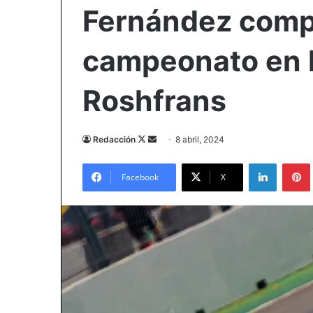
Fernández compi
campeonato en 
Roshfrans
Follow
Send
Redacción
8 abril, 2024
on
an
LinkedIn
X
email
Facebook
X