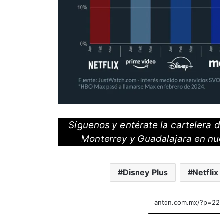
Síguenos y entérate la cartelera
Monterrey y Guadalajara en nu
Disney Plus
Netflix