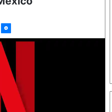
México
Pinterest
Messenger