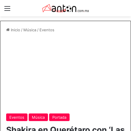
Menú
Inicio
/
Música
/
Eventos
Eventos
Música
Portada
Shakira en Querétaro con ‘Las