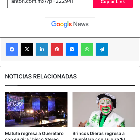
Copiar Link
Facebook
X
LinkedIn
Pinterest
Messenger
WhatsApp
Telegram
NOTICIAS RELACIONADAS
Matute regresa a Querétaro
Brincos Dieras regresa a
con su gira “Disco Stereo
Querétaro con su gira ‘El