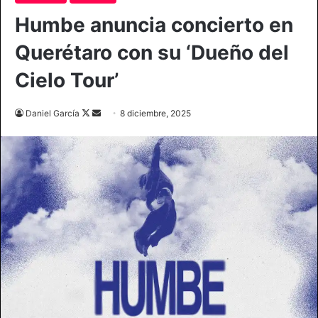
Humbe anuncia concierto en
Querétaro con su ‘Dueño del
Cielo Tour’
Follow
Send
Daniel García
8 diciembre, 2025
on
an
X
email