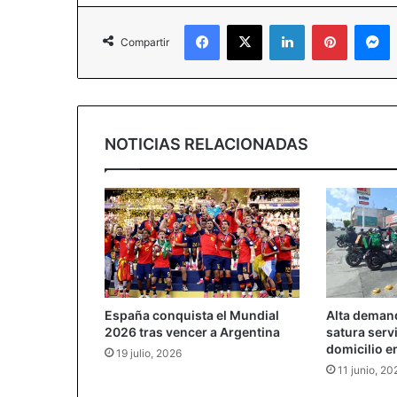
Facebook
X
LinkedIn
Pinterest
M
Compartir
NOTICIAS RELACIONADAS
España conquista el Mundial
Alta deman
2026 tras vencer a Argentina
satura serv
domicilio e
19 julio, 2026
11 junio, 20