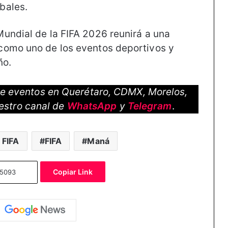
bales.
undial de la FIFA 2026 reunirá a una
como uno de los eventos deportivos y
ño.
 de eventos en Querétaro, CDMX, Morelos,
estro canal de
WhatsApp
y
Telegram
.
 FIFA
FIFA
Maná
Copiar Link