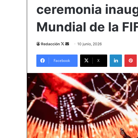
ceremonia inaug
Mundial de la F
Follow
Send
Redacción
10 junio, 2026
on
an
LinkedIn
X
email
Facebook
X