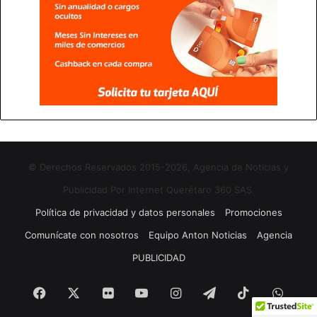
© Derechos Reservados 2015-2026, Agencia de Noticias y
Publicidad Por Internet Querétaro 360 SAS.
Política de privacidad y datos personales
Promociones
Comunícate con nosotros
Equipo Anton Noticias
Agencia
PUBLICIDAD
Facebook
X
Flickr
YouTube
Instagram
Telegram
TikTok
What