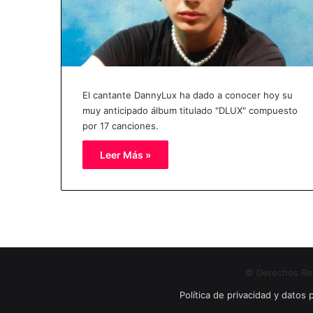
El cantante DannyLux ha dado a conocer hoy su
muy anticipado álbum titulado "DLUX" compuesto
por 17 canciones.
Leer Más »
© Derechos Res
Política de privacidad y datos