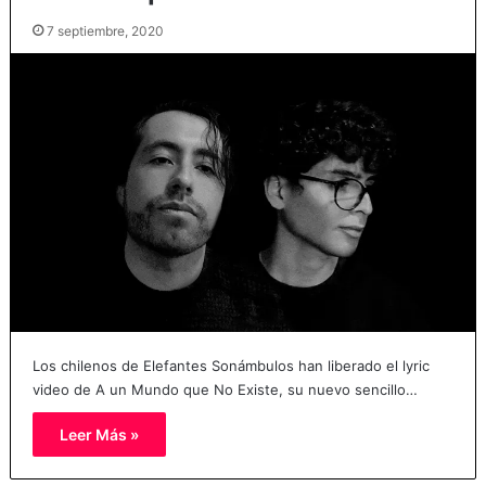
7 septiembre, 2020
Los chilenos de Elefantes Sonámbulos han liberado el lyric
video de A un Mundo que No Existe, su nuevo sencillo…
Leer Más »