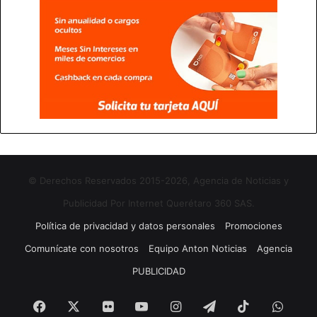
© Derechos Reservados 2015-2026, Agencia de Noticias y
Publicidad Por Internet Querétaro 360 SAS.
Política de privacidad y datos personales
Promociones
Comunícate con nosotros
Equipo Anton Noticias
Agencia
PUBLICIDAD
Facebook
X
Flickr
YouTube
Instagram
Telegram
TikTok
What