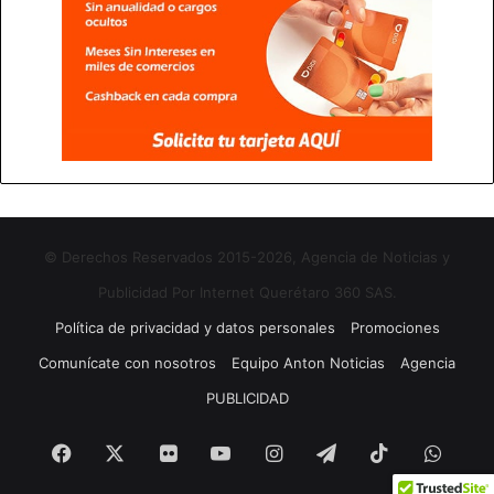
© Derechos Reservados 2015-2026, Agencia de Noticias y
Publicidad Por Internet Querétaro 360 SAS.
Política de privacidad y datos personales
Promociones
Comunícate con nosotros
Equipo Anton Noticias
Agencia
PUBLICIDAD
Facebook
X
Flickr
YouTube
Instagram
Telegram
TikTok
What