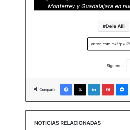
Monterrey y Guadalajara en nu
Dele Alli
Síguenos
Facebook
X
LinkedIn
Pinterest
Messenger
Compartir
NOTICIAS RELACIONADAS