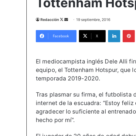
Tottenham Hots
Redacción
F
S
19 septiembre, 2016
o
e
LinkedIn
Pintere
l
n
Facebook
X
l
d
o
a
w
n
El mediocampista inglés Dele Alli f
o
e
equipo, el Tottenham Hotspur, que lo
n
m
temporada 2019-2020.
X
a
i
l
Tras plasmar su firma, el futbolista d
internet de la escuadra: “Estoy feliz
agradecer lo suficiente al entrenador
hecho por mí”.