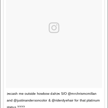
✂️cash me outside howbow dah✂️ S/O @mrchrismcmillan
and @justinandersoncolor & @riderdyehair for that platinum
status ????