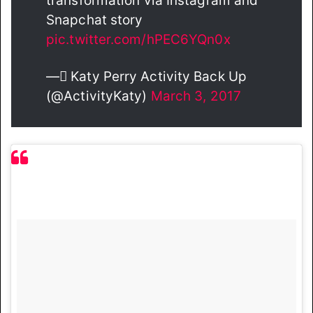
transformation via Instagram and
Snapchat story
pic.twitter.com/hPEC6YQn0x
— ًKaty Perry Activity Back Up
(@ActivityKaty)
March 3, 2017