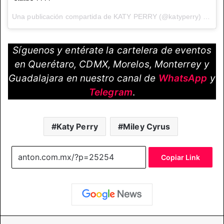
Una publicación compartida de KATY PERRY (@katyperry) el
2 d
Síguenos y entérate la cartelera de eventos
en Querétaro, CDMX, Morelos, Monterrey y
Guadalajara en nuestro canal de
WhatsApp
y
Telegram
.
Katy Perry
Miley Cyrus
Copiar Link