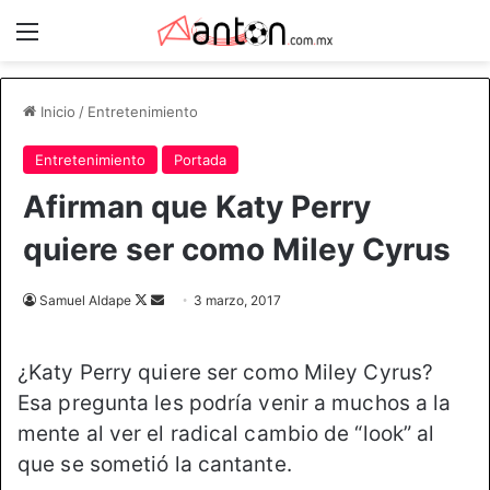
Menú
Inicio
/
Entretenimiento
Entretenimiento
Portada
Afirman que Katy Perry
quiere ser como Miley Cyrus
Samuel Aldape
F
S
3 marzo, 2017
o
e
l
n
¿Katy Perry quiere ser como Miley Cyrus?
l
d
Esa pregunta les podría venir a muchos a la
o
a
mente al ver el radical cambio de “look” al
w
n
o
e
que se sometió la cantante.
n
m