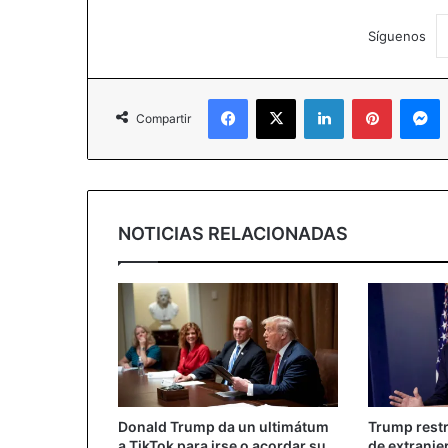
Síguenos
Facebook
X
LinkedIn
Pinterest
Messenger
Compartir
NOTICIAS RELACIONADAS
Donald Trump da un ultimátum
Trump restr
a TikTok para irse o acordar su
de extranje