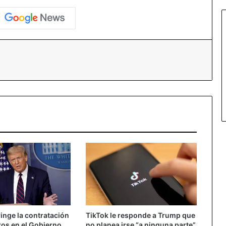
inge la contratación
TikTok le responde a Trump que
ros en el Gobierno
no planea irse “a ninguna parte”