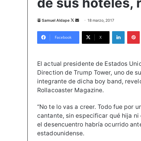
de sus hoteles, 
Samuel Aldape
F
S
18 marzo, 2017
o
e
LinkedIn
Pintere
l
n
Facebook
X
l
d
o
a
w
n
El actual presidente de Estados Un
o
e
Direction de Trump Tower, uno de s
n
m
integrante de dicha boy band, revel
X
a
i
Rollacoaster Magazine.
l
“No te lo vas a creer. Todo fue por u
cantante, sin especificar qué hija 
el desencuentro habría ocurrido ant
estadounidense.