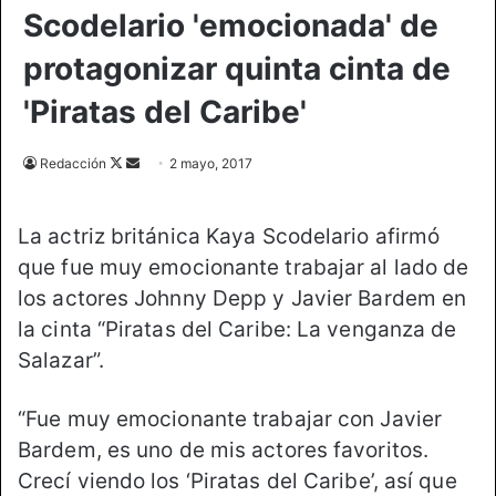
Scodelario 'emocionada' de
protagonizar quinta cinta de
'Piratas del Caribe'
Redacción
F
S
2 mayo, 2017
o
e
l
n
La actriz británica Kaya Scodelario afirmó
l
d
que fue muy emocionante trabajar al lado de
o
a
los actores Johnny Depp y Javier Bardem en
w
n
o
e
la cinta “Piratas del Caribe: La venganza de
n
m
Salazar”.
X
a
i
“Fue muy emocionante trabajar con Javier
l
Bardem, es uno de mis actores favoritos.
Crecí viendo los ‘Piratas del Caribe’, así que