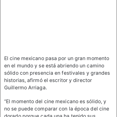
o
e
n
m
X
a
i
l
El cine mexicano pasa por un gran momento
en el mundo y se está abriendo un camino
sólido con presencia en festivales y grandes
historias, afirmó el escritor y director
Guillermo Arriaga.
“El momento del cine mexicano es sólido, y
no se puede comparar con la época del cine
dorado porque cada una ha tenido sus