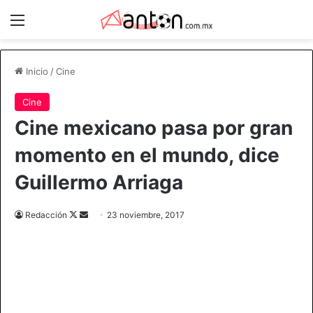
Menú
Inicio
/
Cine
Cine
Cine mexicano pasa por gran
momento en el mundo, dice
Guillermo Arriaga
Redacción
F
S
23 noviembre, 2017
o
e
l
n
l
d
o
a
w
n