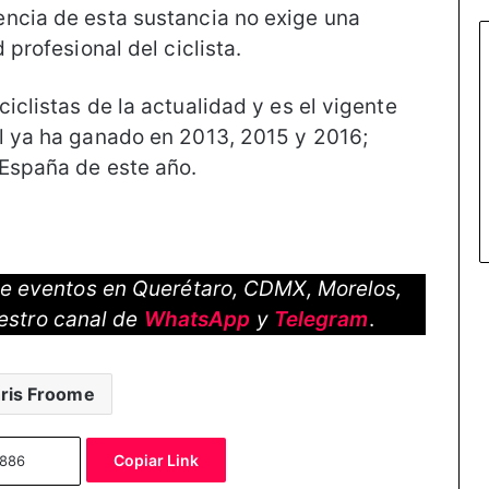
ncia de esta sustancia no exige una
 profesional del ciclista.
iclistas de la actualidad y es el vigente
l ya ha ganado en 2013, 2015 y 2016;
 España de este año.
 de eventos en Querétaro, CDMX, Morelos,
estro canal de
WhatsApp
y
Telegram
.
ris Froome
Copiar Link