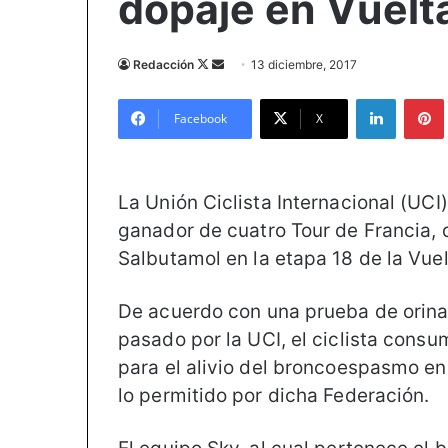
dopaje en Vuelt
Redacción
F
S
13 diciembre, 2017
o
e
LinkedIn
Pintere
l
n
Facebook
X
l
d
o
a
w
n
La Unión Ciclista Internacional (UCI
o
e
ganador de cuatro Tour de Francia, d
n
m
Salbutamol en la etapa 18 de la Vue
X
a
i
l
De acuerdo con una prueba de orina
pasado por la UCI, el ciclista cons
para el alivio del broncoespasmo e
lo permitido por dicha Federación.