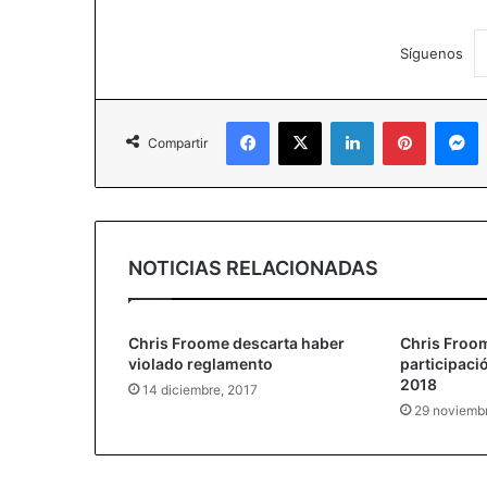
Síguenos
Facebook
X
LinkedIn
Pinterest
Messenger
Compartir
NOTICIAS RELACIONADAS
Chris Froome descarta haber
Chris Froo
violado reglamento
participació
2018
14 diciembre, 2017
29 noviemb