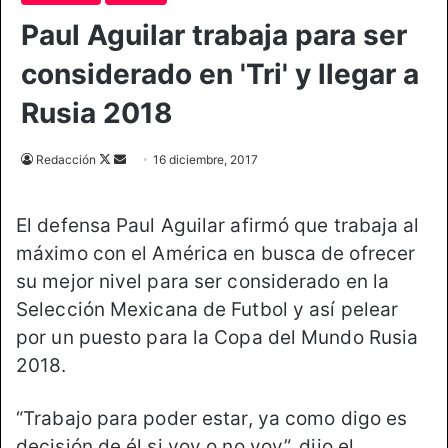
Paul Aguilar trabaja para ser
considerado en 'Tri' y llegar a
Rusia 2018
Redacción
F
S
16 diciembre, 2017
o
e
l
n
El defensa Paul Aguilar afirmó que trabaja al
l
d
máximo con el América en busca de ofrecer
o
a
su mejor nivel para ser considerado en la
w
n
o
e
Selección Mexicana de Futbol y así pelear
n
m
por un puesto para la Copa del Mundo Rusia
X
a
2018.
i
l
“Trabajo para poder estar, ya como digo es
decisión de él si voy o no voy”, dijo el