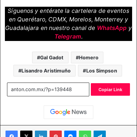
Síguenos y entérate la cartelera de eventos
en Querétaro, CDMX, Morelos, Monterrey y
Guadalajara en nuestro canal de
WhatsApp
y
Telegram
.
Gal Gadot
Homero
Lisandro Aristimuño
Los Simpson
Copiar Link
Facebook
X
LinkedIn
Pinterest
Messenger
WhatsApp
Telegram