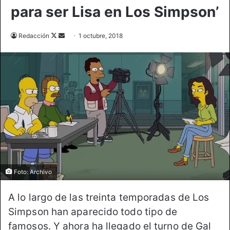
para ser Lisa en Los Simpson’
Follow
Send
Redacción
1 octubre, 2018
on
an
X
email
Foto: Archivo
A lo largo de las treinta temporadas de Los
Simpson han aparecido todo tipo de
famosos. Y ahora ha llegado el turno de Gal