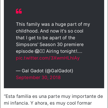
This family was a huge part of my
childhood. And now it's so cool
that I get to be apart of the
Simpsons' Season 30 premiere
episode 😱🙆‍♀️ Airing tonight!….
pic.twitter.com/3XwmHLhiAy
— Gal Gadot (@GalGadot)
September 30, 2018
“Esta familia es una parte muy importante de
mi infancia. Y ahora, es muy cool formar