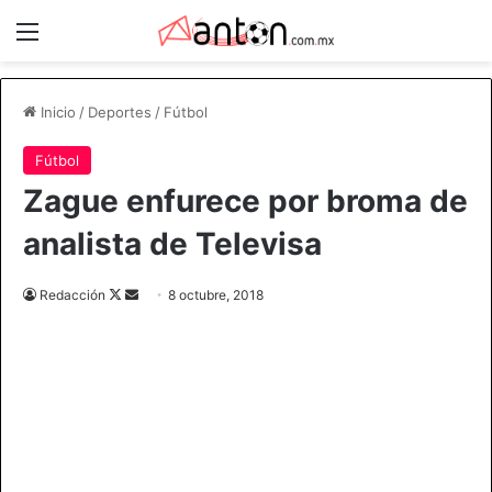
Menú
Inicio
/
Deportes
/
Fútbol
Fútbol
Zague enfurece por broma de
analista de Televisa
Follow
Send
Redacción
8 octubre, 2018
on
an
X
email