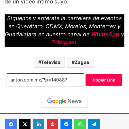
de un vídeo íntimo suyo.
Síguenos y entérate la cartelera de eventos
en Querétaro, CDMX, Morelos, Monterrey y
Guadalajara en nuestro canal de
WhatsApp
y
Telegram
.
Televisa
Zague
Copiar Link
Facebook
X
LinkedIn
Pinterest
Messenger
WhatsApp
Telegram