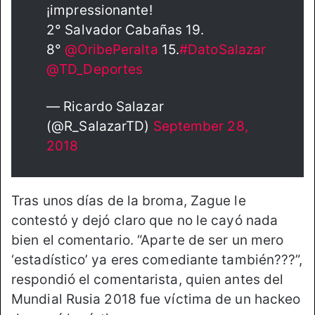
¡impressionante!
2° Salvador Cabañas 19.
8°
@OribePeralta
15.
#DatoSalazar
@TD_Deportes
— Ricardo Salazar
(@R_SalazarTD)
September 28,
2018
Tras unos días de la broma, Zague le
contestó y dejó claro que no le cayó nada
bien el comentario. “Aparte de ser un mero
‘estadístico’ ya eres comediante también???”,
respondió el comentarista, quien antes del
Mundial Rusia 2018 fue víctima de un hackeo