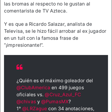
las bromas al respecto no le gustan al
comentarista de TV Azteca.
Y es que a Ricardo Salazar, analista de
Televisa, se le hizo fácil arrobar al ex jugador
en un tuit con la famosa frase de
“¡impresionante!”.
¿Quién es el máximo goleador del
@ClubAmerica
en 499 juegos
oficiales vs.
@Cruz_Azul_FC
@chivas
y
@PumasMX
?
1°
@LRZague
con 34 anotaciones,